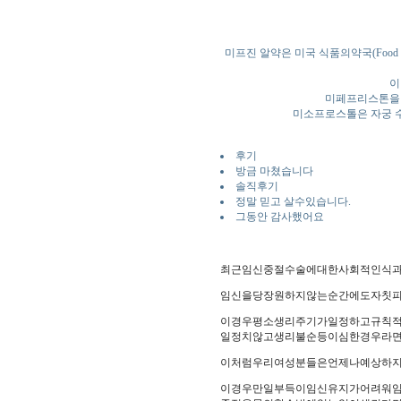
미프진 알약은 미국 식품의약국(Food an
이
미페프리스톤을 
미소프로스톨은 자궁 수
후기
방금 마쳤습니다
솔직후기
정말 믿고 살수있습니다.
그동안 감사했어요
최근임신중절수술에대한사회적인식과
임신을당장원하지않는순간에도자칫피
이경우평소생리주기가일정하고규칙
일정치않고생리불순등이심한경우라면
이처럼우리여성분들은언제나예상하
이경우만일부득이임신유지가어려워