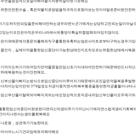
면무엇을중점적으로알아봐야할지차분히알아보기로해요
을위한안전한수술，혹은약물치료방법을적극적으로찾아보는것이야말로준비된안전하
이기도하지만피임을준비해야만하는경우라면누군가에게는상당히고민되는일이아닐
고있는미프진은아직은우리나라에서유통망이확실히합법화되어있지않아요.
않은이유때문에각종문의를해외직구를통한유혹하는많은사이트로부터구하는경우가있
품인지，실제이약을통한임신중단이가능한상태인지조차모르는위험한상태에서복용
중기까지도허가가되어있지만약물중절은임신초기이내라야안전하기때문에반드시자신
리하에복용하는것이안전해요。
임신부산물이빠지는방식으로임신중단이이루어지기때문에미프진같은약을복용후발현
다차이는있지만약 3??4일정도자궁이뭉치면서하복부통증을동반한자궁출혈이나타나
서임신부산물이탈락되어빠지게되는데요정상적으로자궁내의임신부산물이모두제거되
를통한임신의중단이완료된다면자신의생리주기가지난시기에자연스럽게생리가회복
시간이지나면서는생리를회복해요
나운동，성관계가가능한데요.
많아서어느시기건피임에유의해야해요