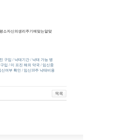
평소자신의생리주기에맞는알맞
진 구입 / 낙태기간 / 낙태 가능 병
구입 / 미 프진 해외 약국 / 임신중
임신여부 확인 / 임신10주 낙태비용