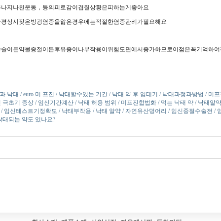
주나지나친운동，등의피로감이겹칠상황은피하는게좋아요
나평상시잦은방광염증을앓은경우에는적절한염증관리가필요해요
수술이든약물중절이든후유증이나부작용이위험도면에서증가하므로이점은꼭기억하여
낙태 / euro 미 프진 / 낙태할수있는 기간 / 낙태 약 후 임테기 / 낙태과정과방법 / 미프
신 극초기 증상 / 임신기간계산 / 낙태 허용 범위 / 미프진합법화 / 먹는 낙태 약 / 낙태알약
/ 임신테스트기정확도 / 낙태부작용 / 낙태 알약 / 자연유산덩어리 / 임신중절수술전 / 
/ 낙태되는 약도 있나요?