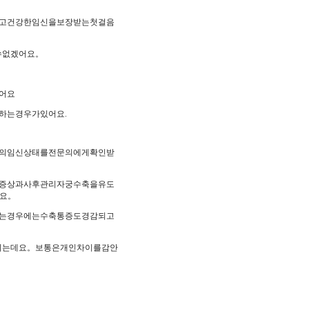
고건강한임신을보장받는첫걸음
수없겠어요。
어요
하는경우가있어요.
의임신상태를전문의에게확인받
증상과사후관리자궁수축을유도
요。
는경우에는수축통증도경감되고
되는데요。보통은개인차이를감안