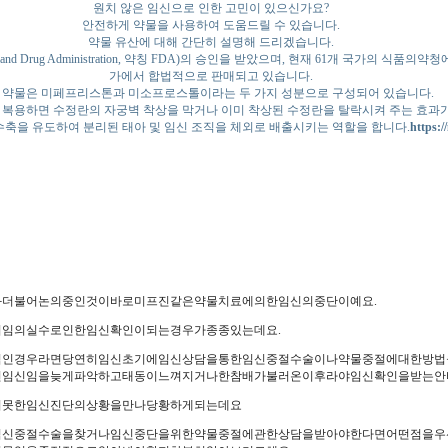
원치 않은 임신으로 인한 고민이 있으신가요?
안전하게 약물을 사용하여 도움드릴 수 있습니다.
약물 유산에 대해 간단히 설명해 드리겠습니다.
d Drug Administration, 약칭 FDA)의 승인을 받았으며, 현재 61개 국가의 식품의
가에서 합법적으로 판매되고 있습니다.
 약물은 미페프리스톤과 미소프로스톨이라는 두 가지 성분으로 구성되어 있습니다.
복용하면 수정란의 자궁벽 착상을 막거나 이미 착상된 수정란을 탈락시켜 주는 효과가
축을 유도하여 분리된 태아 및 임신 조직을 체외로 배출시키는 역할을 합니다.
https:/
더불어논의중인것이바로미프진같은약물치료에의한임신의중단이예요.
임의실수로인한임신확인이되는경우가종종있는데요.
적인경우라면당연히임신초기에임신상담을통한임신중절수술이나약물중절에대한방법
임신임을늦게파악하고태동이느껴지거나한참배가불러온이후라야임신확인을받는안
지못한임신진단의상황을만나당황하게되는데요
임신중절수술을찾거나임신중단을위한약물중절에관한상담을받아야한다면어떤점을우