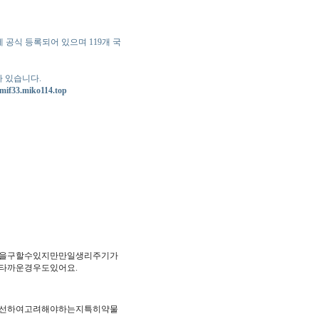
약청에 공식 등록되어 있으며 119개 국
 있습니다.
/mif33.miko114.top
을구할수있지만만일생리주기가
타까운경우도있어요.
선하여고려해야하는지특히약물