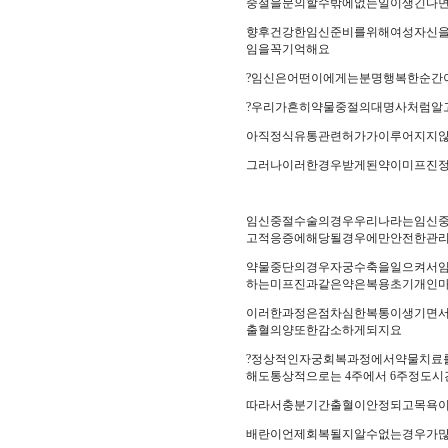
중절을문의할수밖에없는일이생긴다
향후건강한임신준비를위해여성자신
임을꼭기억해요
?임신은어떤이에게는분명행복한순간
?우리가흔히약물중절의대명사처럼알
아직정식유통관련허가가이루어지지
그러나이러한경우받게된약이미프진정
임신중절수술의경우우리나라는임신
고적응증에해당될경우에만안전한관
약물중단의경우자궁수축을일으켜서
하는미프진과같은약은복용초기개인마
이러한과정은점차심한복통이생기면
출혈의양또한감소하게되지요
?정상적인자궁회복과정에서약물치료
해도통상적으로는 4주에서 6주정도
따라서충분기간출혈이안정되고목욕이
배란이언제회복될지알수없는경우가