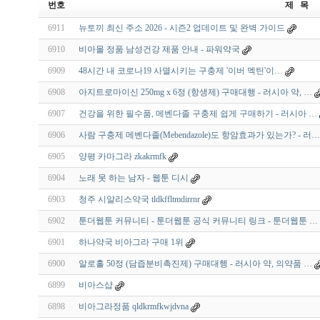
번호
제 목
6911
뉴토끼 최신 주소 2026 - 시즌2 업데이트 및 완벽 가이드
6910
비아몰 정품 남성건강 제품 안내 - 파워약국
6909
48시간 내 코로나19 사멸시키는 구충제 '이버 멕틴'이…
6908
아지트로마이신 250mg x 6정 (항생제) 구매대행 - 러시아 약, …
6907
건강을 위한 필수품, 메벤다졸 구충제 쉽게 구매하기 - 러시아 …
6906
사람 구충제 메벤다졸(Mebendazole)도 항암효과가 있는가? - 러…
6905
양평 카마그라 zkakrmfk
6904
노래 못 하는 남자 - 웹툰 디시
6903
청주 시알리스약국 tldkffltmdirrnr
6902
툰더웹툰 커뮤니티 - 툰더웹툰 공식 커뮤니티 링크 - 툰더웹툰 …
6901
하나약국 비아그라 구매 1위
6900
알로홀 50정 (담즙분비촉진제) 구매대행 - 러시아 약, 의약품 …
6899
비아스샵
6898
비아그라정품 qldkrmfkwjdvna