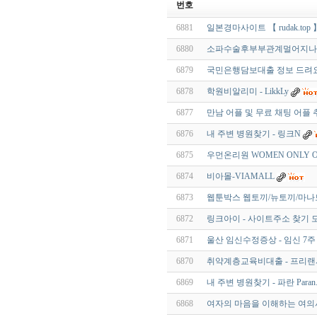
번호
6881
일본경마사이트 【 rudak.to
6880
소파수술후부부관계멀어지나요
6879
국민은행담보대출 정보 드려요 
6878
학원비알리미 - LikkLy
6877
만남 어플 및 무료 채팅 어플 추
6876
내 주변 병원찾기 - 링크N
6875
우먼온리원 WOMEN ONLY O
6874
비아몰-VIAMALL
6873
웹툰박스 웹토끼/뉴토끼/마나
6872
링크아이 - 사이트주소 찾기 
6871
울산 임신수정증상 - 임신 7주 9
6870
취약계층교육비대출 - 프리
6869
내 주변 병원찾기 - 파란 Paran.
6868
여자의 마음을 이해하는 여의사