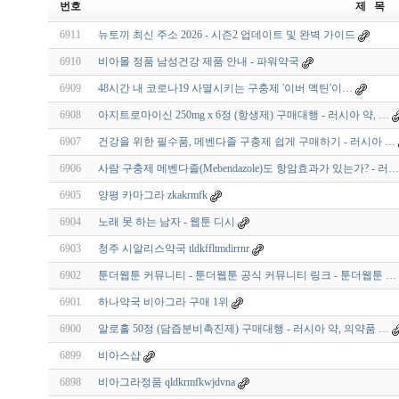
번호
제 목
6911
뉴토끼 최신 주소 2026 - 시즌2 업데이트 및 완벽 가이드
6910
비아몰 정품 남성건강 제품 안내 - 파워약국
6909
48시간 내 코로나19 사멸시키는 구충제 '이버 멕틴'이…
6908
아지트로마이신 250mg x 6정 (항생제) 구매대행 - 러시아 약, …
6907
건강을 위한 필수품, 메벤다졸 구충제 쉽게 구매하기 - 러시아 …
6906
사람 구충제 메벤다졸(Mebendazole)도 항암효과가 있는가? - 러…
6905
양평 카마그라 zkakrmfk
6904
노래 못 하는 남자 - 웹툰 디시
6903
청주 시알리스약국 tldkffltmdirrnr
6902
툰더웹툰 커뮤니티 - 툰더웹툰 공식 커뮤니티 링크 - 툰더웹툰 …
6901
하나약국 비아그라 구매 1위
6900
알로홀 50정 (담즙분비촉진제) 구매대행 - 러시아 약, 의약품 …
6899
비아스샵
6898
비아그라정품 qldkrmfkwjdvna