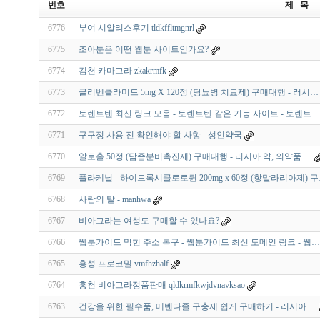
번호
제 목
6776
부여 시알리스후기 tldkffltmgnrl
6775
조아툰은 어떤 웹툰 사이트인가요?
6774
김천 카마그라 zkakrmfk
6773
글리벤클라미드 5mg X 120정 (당뇨병 치료제) 구매대행 - 러시…
6772
토렌트텐 최신 링크 모음 - 토렌트텐 같은 기능 사이트 - 토렌트…
6771
구구정 사용 전 확인해야 할 사항 - 성인약국
6770
알로홀 50정 (담즙분비촉진제) 구매대행 - 러시아 약, 의약품 …
6769
플라케닐 - 하이드록시클로로퀸 200mg x 60정 (항말라리아제) 
6768
사람의 탈 - manhwa
6767
비아그라는 여성도 구매할 수 있나요?
6766
웹툰가이드 막힌 주소 복구 - 웹툰가이드 최신 도메인 링크 - 웹…
6765
홍성 프로코밀 vmfhzhalf
6764
홍천 비아그라정품판매 qldkrmfkwjdvnavksao
6763
건강을 위한 필수품, 메벤다졸 구충제 쉽게 구매하기 - 러시아 …